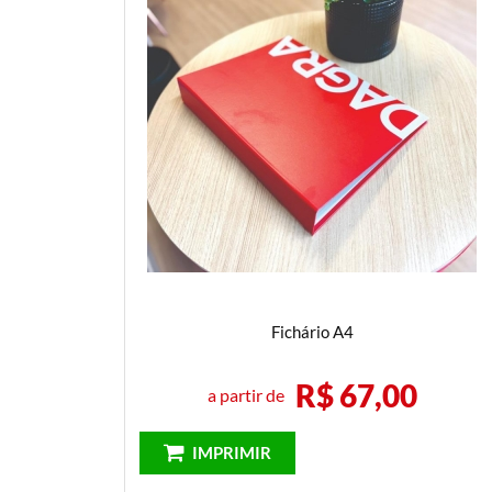
Folder
M
Marca Página
P
Papel Timbrado
Fichário A4
R$ 67,00
a partir de
IMPRIMIR