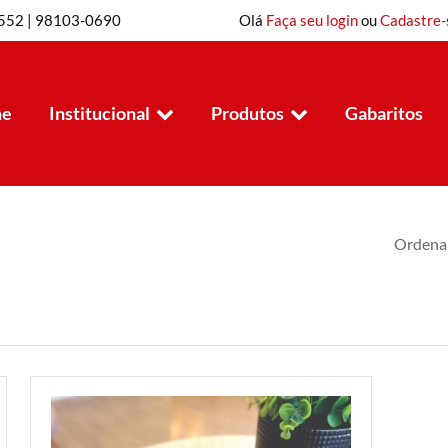
8552 | 98103-0690
Olá
Faça seu login
ou
Cadastre-
e
Institucional
Produtos
Gabaritos
ário
Ordenar
er