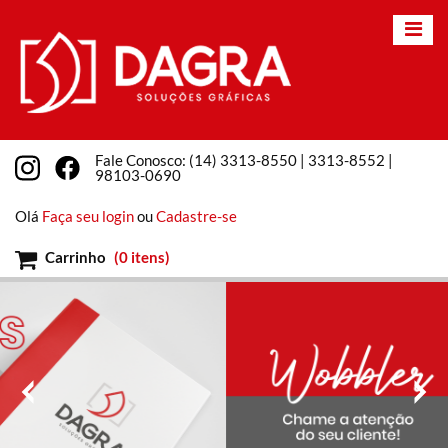
Fale Conosco: (14) 3313-8550 | 3313-8552 |
98103-0690
Olá
Faça seu login
ou
Cadastre-se
Carrinho
(
0 itens
)