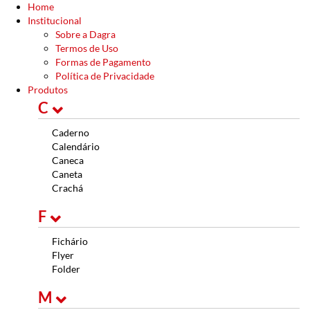
Home
Institucional
Sobre a Dagra
Termos de Uso
Formas de Pagamento
Política de Privacidade
Produtos
C
Caderno
Calendário
Caneca
Caneta
Crachá
F
Fichário
Flyer
Folder
M