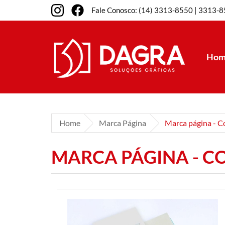
Fale Conosco: (14) 3313-8550 | 3313-
Hom
C
R
Caderno
Receitu
Home
Marca Página
Marca página - Co
Calendário
W
Caneca
MARCA PÁGINA - CO
Wobbl
Caneta
Crachá
F
Fichário
Flyer