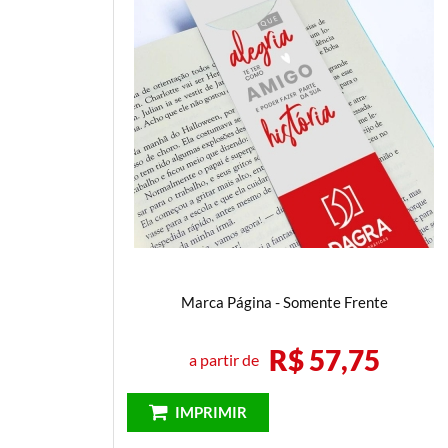
Folder
M
Marca Página
P
Papel Timbrado
Marca Página - Somente Frente
R$ 57,75
a partir de
IMPRIMIR