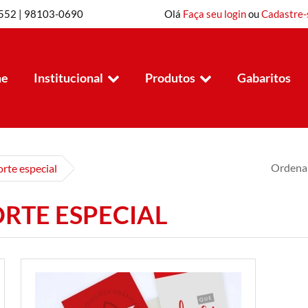
8552 | 98103-0690
Olá
Faça seu login
ou
Cadastre-
e
Institucional
Produtos
Gabaritos
ário
Ordenar
rte especial
RTE ESPECIAL
er